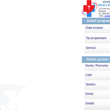
Detalii progra
Data inceput:
Tip programare:
Servicii:
Detalii pacient
Nume / Prenume:
CNP:
Telefon:
Email:
Detalii: