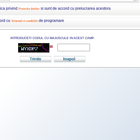
tica privind
si sunt de accord cu prelucrarea acestora
Protectia datelor
cord cu
de programare
Termenii si conditiile
INTRODUCETI CODUL CU MAJUSCULE IN ACEST CAMP.
=