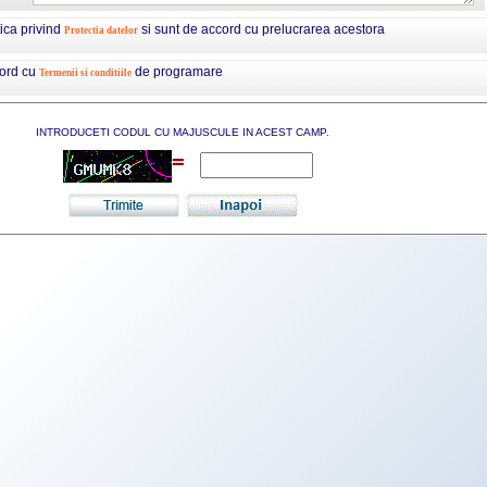
tica privind
si sunt de accord cu prelucrarea acestora
Protectia datelor
cord cu
de programare
Termenii si conditiile
INTRODUCETI CODUL CU MAJUSCULE IN ACEST CAMP.
=