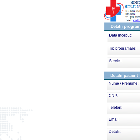
Detalii progra
Data inceput:
Tip programare:
Servicii:
Detalii pacient
Nume / Prenume:
CNP:
Telefon:
Email:
Detalii: