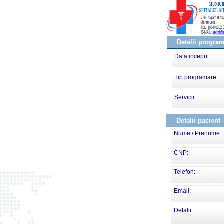
Detalii progra
Data inceput:
Tip programare:
Servicii:
Detalii pacient
Nume / Prenume:
CNP:
Telefon:
Email:
Detalii: