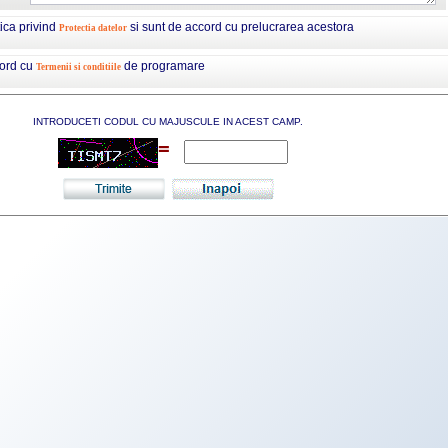
tica privind
si sunt de accord cu prelucrarea acestora
Protectia datelor
cord cu
de programare
Termenii si conditiile
INTRODUCETI CODUL CU MAJUSCULE IN ACEST CAMP.
=