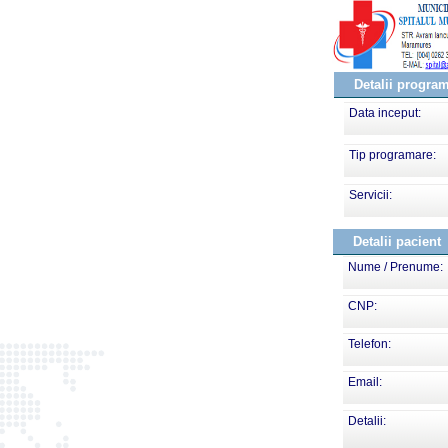
Detalii progra
Data inceput:
Tip programare:
Servicii:
Detalii pacient
Nume / Prenume:
CNP:
Telefon:
Email:
Detalii: