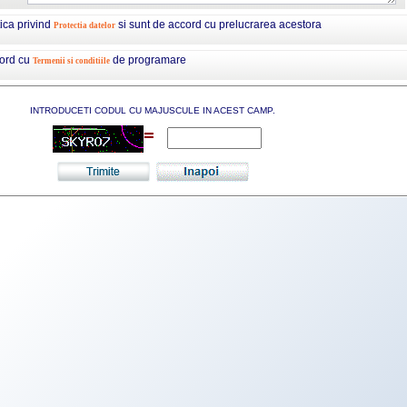
tica privind
si sunt de accord cu prelucrarea acestora
Protectia datelor
cord cu
de programare
Termenii si conditiile
INTRODUCETI CODUL CU MAJUSCULE IN ACEST CAMP.
=