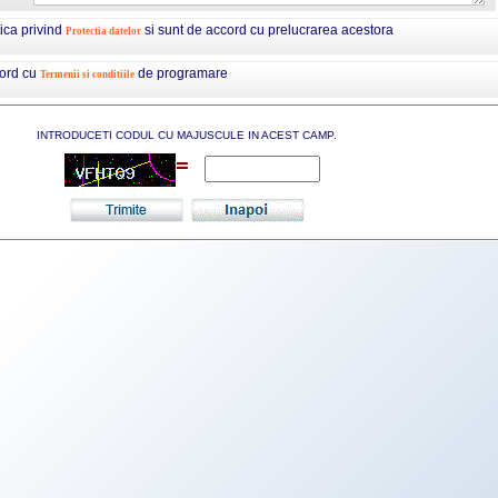
tica privind
si sunt de accord cu prelucrarea acestora
Protectia datelor
cord cu
de programare
Termenii si conditiile
INTRODUCETI CODUL CU MAJUSCULE IN ACEST CAMP.
=