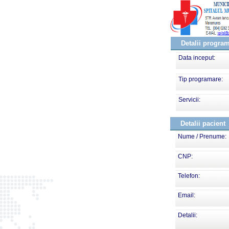
Detalii progra
Data inceput:
Tip programare:
Servicii:
Detalii pacient
Nume / Prenume:
CNP:
Telefon:
Email:
Detalii: