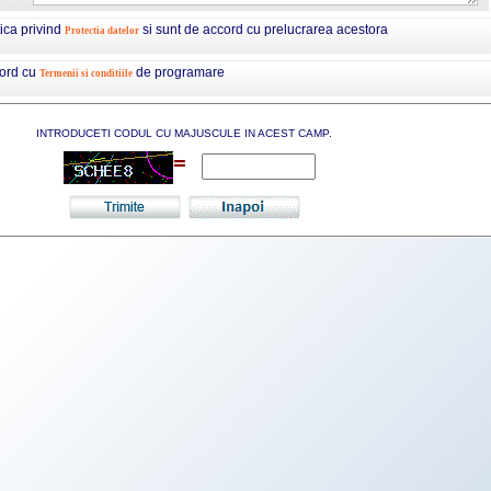
tica privind
si sunt de accord cu prelucrarea acestora
Protectia datelor
cord cu
de programare
Termenii si conditiile
INTRODUCETI CODUL CU MAJUSCULE IN ACEST CAMP.
=