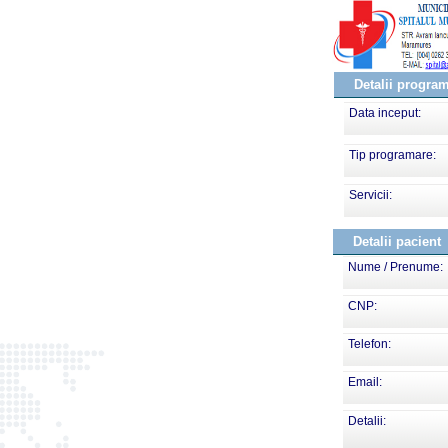
Detalii progra
Data inceput:
Tip programare:
Servicii:
Detalii pacient
Nume / Prenume:
CNP:
Telefon:
Email:
Detalii: