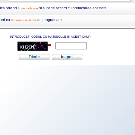
tica privind
si sunt de accord cu prelucrarea acestora
Protectia datelor
cord cu
de programare
Termenii si conditiile
INTRODUCETI CODUL CU MAJUSCULE IN ACEST CAMP.
=