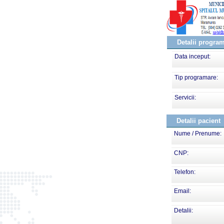
Detalii progra
Data inceput:
Tip programare:
Servicii:
Detalii pacient
Nume / Prenume:
CNP:
Telefon:
Email:
Detalii: