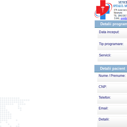
Detalii progra
Data inceput:
Tip programare:
Servicii:
Detalii pacient
Nume / Prenume:
CNP:
Telefon:
Email:
Detalii: