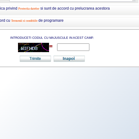
tica privind
si sunt de accord cu prelucrarea acestora
Protectia datelor
cord cu
de programare
Termenii si conditiile
INTRODUCETI CODUL CU MAJUSCULE IN ACEST CAMP.
=