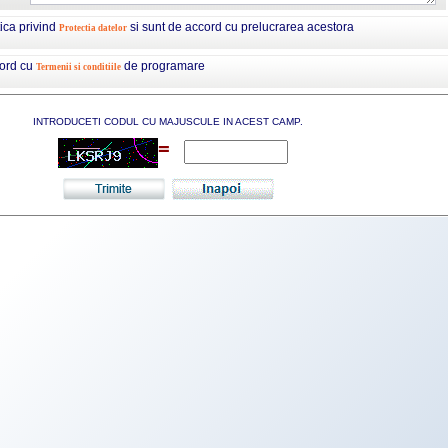
tica privind
si sunt de accord cu prelucrarea acestora
Protectia datelor
cord cu
de programare
Termenii si conditiile
INTRODUCETI CODUL CU MAJUSCULE IN ACEST CAMP.
=