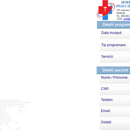
Detalii progra
Data inceput:
Tip programare:
Servicii:
Detalii pacient
Nume / Prenume:
CNP:
Telefon:
Email:
Detalii: