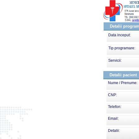
Detalii progra
Data inceput:
Tip programare:
Servicii:
Detalii pacient
Nume / Prenume:
CNP:
Telefon:
Email:
Detalii: