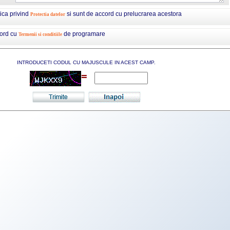
tica privind
si sunt de accord cu prelucrarea acestora
Protectia datelor
cord cu
de programare
Termenii si conditiile
INTRODUCETI CODUL CU MAJUSCULE IN ACEST CAMP.
=