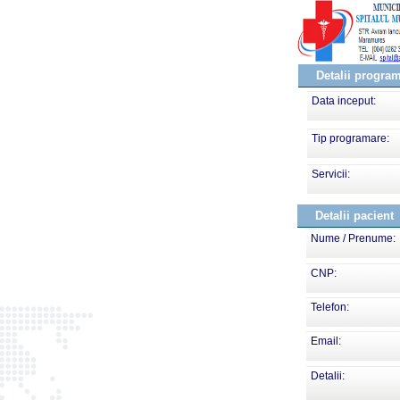
Detalii progra
Data inceput:
Tip programare:
Servicii:
Detalii pacient
Nume / Prenume:
CNP:
Telefon:
Email:
Detalii: