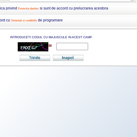
tica privind
si sunt de accord cu prelucrarea acestora
Protectia datelor
cord cu
de programare
Termenii si conditiile
INTRODUCETI CODUL CU MAJUSCULE IN ACEST CAMP.
=