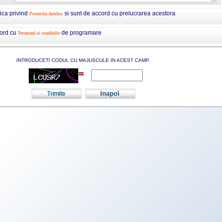
tica privind
si sunt de accord cu prelucrarea acestora
Protectia datelor
cord cu
de programare
Termenii si conditiile
INTRODUCETI CODUL CU MAJUSCULE IN ACEST CAMP.
=