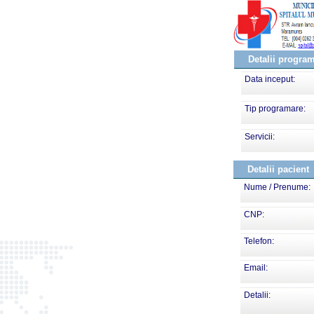
Detalii progra
Data inceput:
Tip programare:
Servicii:
Detalii pacient
Nume / Prenume:
CNP:
Telefon:
Email:
Detalii: