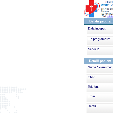
Detalii progra
Data inceput:
Tip programare:
Servicii:
Detalii pacient
Nume / Prenume:
CNP:
Telefon:
Email:
Detalii: