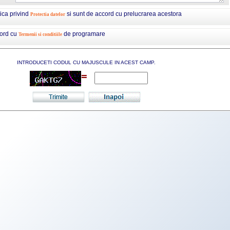
tica privind
si sunt de accord cu prelucrarea acestora
Protectia datelor
cord cu
de programare
Termenii si conditiile
INTRODUCETI CODUL CU MAJUSCULE IN ACEST CAMP.
=