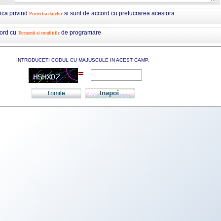
tica privind
si sunt de accord cu prelucrarea acestora
Protectia datelor
cord cu
de programare
Termenii si conditiile
INTRODUCETI CODUL CU MAJUSCULE IN ACEST CAMP.
=