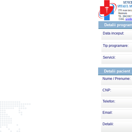
Detalii progra
Data inceput:
Tip programare:
Servicii:
Detalii pacient
Nume / Prenume:
CNP:
Telefon:
Email:
Detalii: