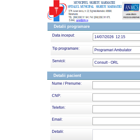
Detalii programare
Data inceput:
14/07/2026 12:15
Tip programare:
Programari Ambulator
Servicii:
Consult - ORL
Detalii pacient
Nume / Prenume:
CNP:
Telefon:
Email:
Detalii: