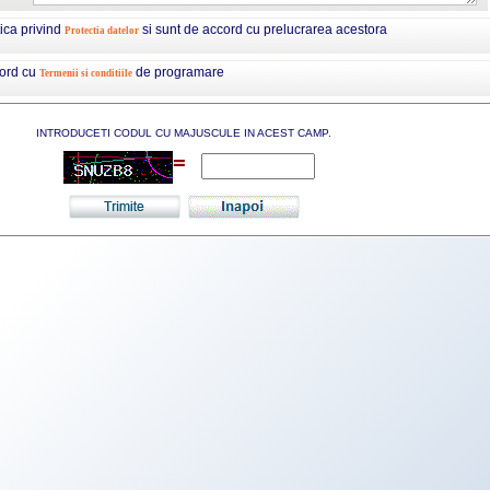
tica privind
si sunt de accord cu prelucrarea acestora
Protectia datelor
cord cu
de programare
Termenii si conditiile
INTRODUCETI CODUL CU MAJUSCULE IN ACEST CAMP.
=