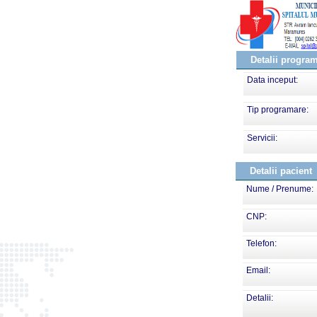
Detalii progra
Data inceput:
Tip programare:
Servicii:
Detalii pacient
Nume / Prenume:
CNP:
Telefon:
Email:
Detalii: