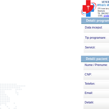
Detalii progra
Data inceput:
Tip programare:
Servicii:
Detalii pacient
Nume / Prenume:
CNP:
Telefon:
Email:
Detalii: