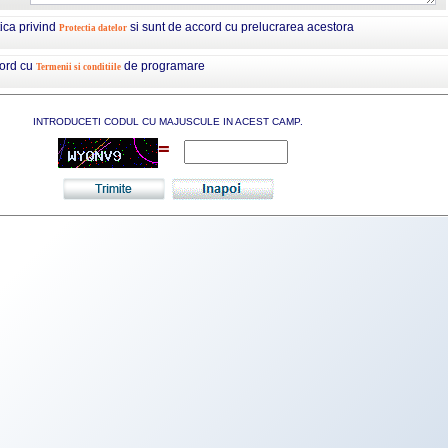
tica privind
si sunt de accord cu prelucrarea acestora
Protectia datelor
cord cu
de programare
Termenii si conditiile
INTRODUCETI CODUL CU MAJUSCULE IN ACEST CAMP.
=