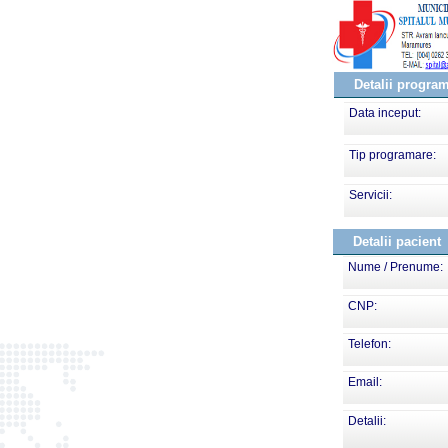
Detalii progra
Data inceput:
Tip programare:
Servicii:
Detalii pacient
Nume / Prenume:
CNP:
Telefon:
Email:
Detalii: