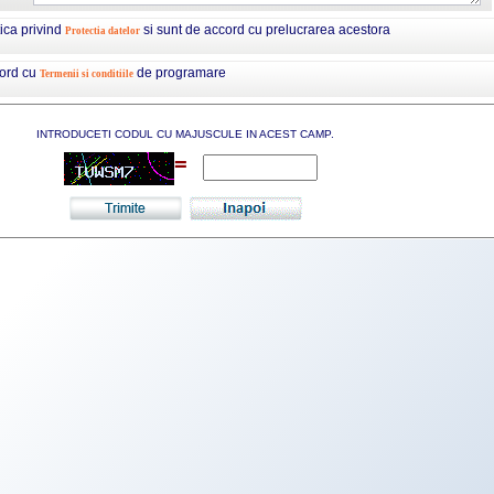
tica privind
si sunt de accord cu prelucrarea acestora
Protectia datelor
cord cu
de programare
Termenii si conditiile
INTRODUCETI CODUL CU MAJUSCULE IN ACEST CAMP.
=