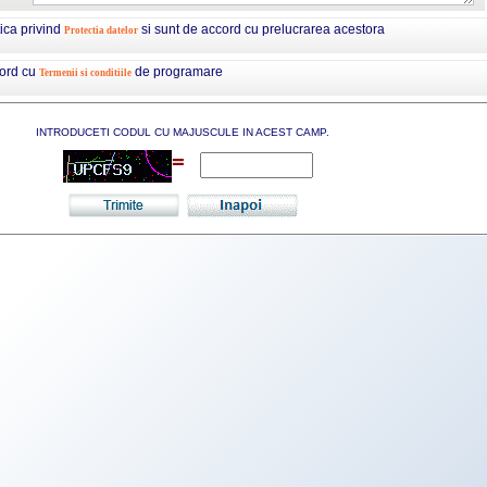
tica privind
si sunt de accord cu prelucrarea acestora
Protectia datelor
cord cu
de programare
Termenii si conditiile
INTRODUCETI CODUL CU MAJUSCULE IN ACEST CAMP.
=