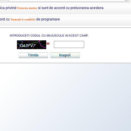
tica privind
si sunt de accord cu prelucrarea acestora
Protectia datelor
cord cu
de programare
Termenii si conditiile
INTRODUCETI CODUL CU MAJUSCULE IN ACEST CAMP.
=