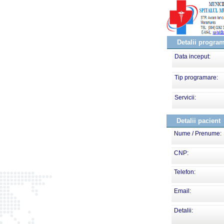
Detalii progra
Data inceput:
Tip programare:
Servicii:
Detalii pacient
Nume / Prenume:
CNP:
Telefon:
Email:
Detalii: