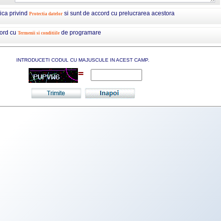
tica privind
si sunt de accord cu prelucrarea acestora
Protectia datelor
cord cu
de programare
Termenii si conditiile
INTRODUCETI CODUL CU MAJUSCULE IN ACEST CAMP.
=