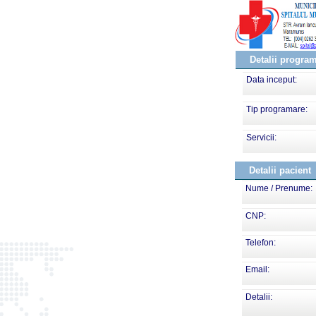
Detalii progra
Data inceput:
Tip programare:
Servicii:
Detalii pacient
Nume / Prenume:
CNP:
Telefon:
Email:
Detalii: