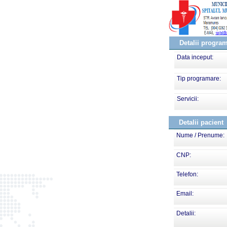
Detalii progra
Data inceput:
Tip programare:
Servicii:
Detalii pacient
Nume / Prenume:
CNP:
Telefon:
Email:
Detalii: