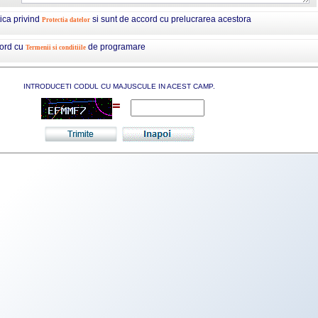
tica privind
si sunt de accord cu prelucrarea acestora
Protectia datelor
cord cu
de programare
Termenii si conditiile
INTRODUCETI CODUL CU MAJUSCULE IN ACEST CAMP.
=