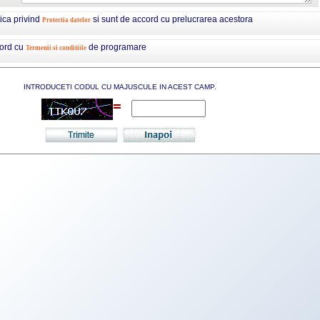
tica privind
si sunt de accord cu prelucrarea acestora
Protectia datelor
cord cu
de programare
Termenii si conditiile
INTRODUCETI CODUL CU MAJUSCULE IN ACEST CAMP.
=