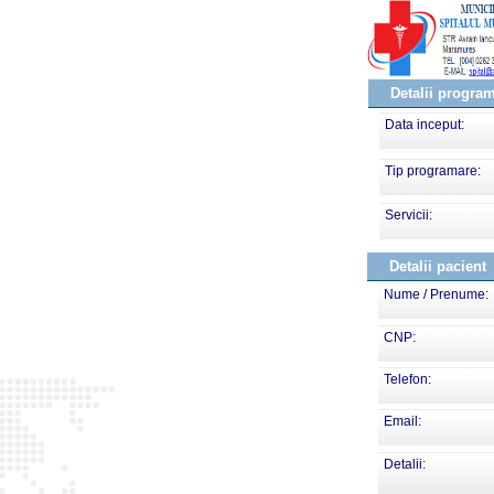
Detalii progra
Data inceput:
Tip programare:
Servicii:
Detalii pacient
Nume / Prenume:
CNP:
Telefon:
Email:
Detalii: