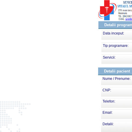
Detalii progra
Data inceput:
Tip programare:
Servicii:
Detalii pacient
Nume / Prenume:
CNP:
Telefon:
Email:
Detalii: