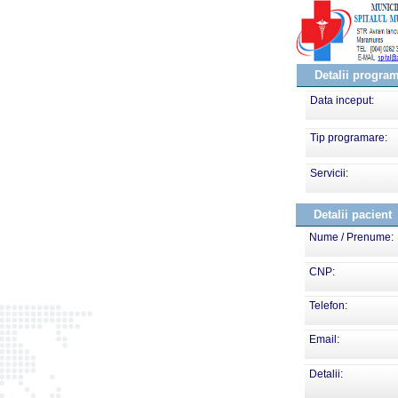
Detalii progra
Data inceput:
Tip programare:
Servicii:
Detalii pacient
Nume / Prenume:
CNP:
Telefon:
Email:
Detalii: