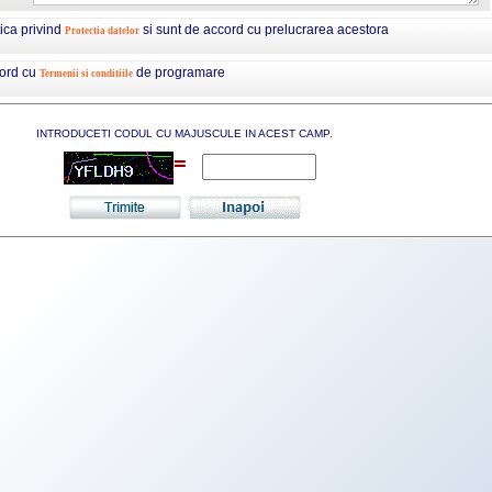
tica privind
si sunt de accord cu prelucrarea acestora
Protectia datelor
cord cu
de programare
Termenii si conditiile
INTRODUCETI CODUL CU MAJUSCULE IN ACEST CAMP.
=